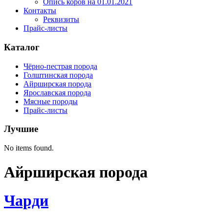
Опись коров на 01.01.2021
Контакты
Реквизиты
Прайс-листы
Каталог
Чёрно-пестрая порода
Голштинская порода
Айрширская порода
Ярославская порода
Мясные породы
Прайс-листы
Лучшие
No items found.
Айрширская порода
Чарди