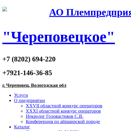
АО Племпредпри
"Череповецкое"
+7 (8202) 694-220
+7921-146-36-85
г. Череповец, Вологодская обл
Услуги
О предприятии
XXVII областной конкурс операторов
XXXI областной конкурс операторов
Некролог Головастиков С.В.
Конференция по айрширской породе
Каталог