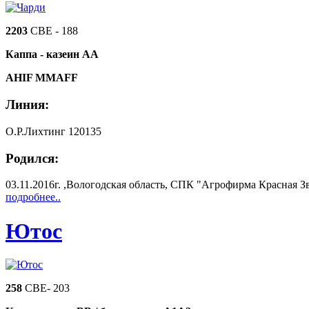
2203
СВЕ - 188
Каппа - казеин АА
АНIF MMAFF
Линия:
О.Р.Лихтинг 120135
Родился:
03.11.2016г. ,Вологодская область, СПК "Агрофирма Красная З
подробнее..
Ютос
258
СВЕ- 203