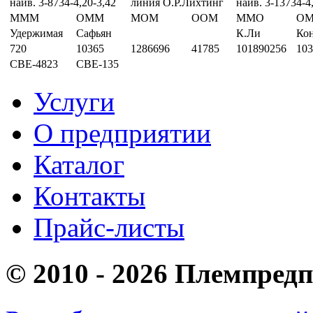
наив. 3-8734-4,20-3,42
линия О.Р.Лихтинг
наив. 3-13734-4
МММ
ОММ
МОМ
ООМ
ММО
О
Удержимая
Сафьян
К.Ли
Ко
720
10365
1286696
41785
101890256
103
СВЕ-4823
СВЕ-135
Услуги
О предприятии
Каталог
Контакты
Прайс-листы
© 2010 - 2026 Племпред