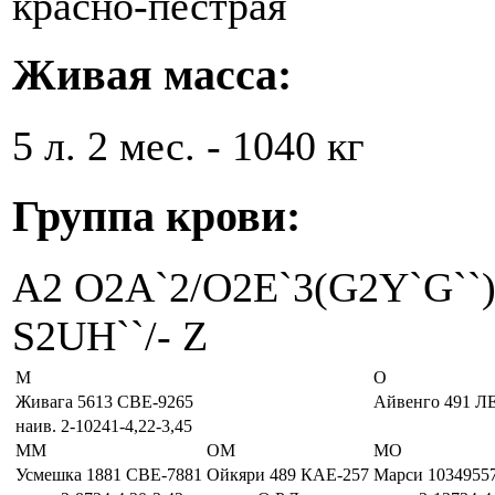
красно-пестрая
Живая масса:
5 л. 2 мес. - 1040 кг
Группа крови:
A2 O2A`2/O2E`3(G2Y`G``) C
S2UH``/- Z
М
О
Живага 5613 СВЕ-9265
Айвенго 491 Л
наив. 2-10241-4,22-3,45
ММ
ОМ
МО
Усмешка 1881 СВЕ-7881
Ойкяри 489 КАЕ-257
Марси 1034955